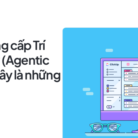
g cấp Trí
ý (Agentic
ây là những