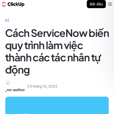
ClickUp Blog
Bắt đầu
Ope
AI
Cách ServiceNow biến
quy trình làm việc
thành các tác nhân tự
động
_
24 tháng 10, 2025
_no-author