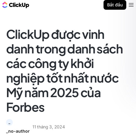
ClickUp Blog
Bắt đầu
Ope
ClickUp được vinh
danh trong danh sách
các công ty khởi
nghiệp tốt nhất nước
Mỹ năm 2025 của
Forbes
_
11 tháng 3, 2024
_no-author