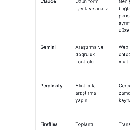
Claude
Uzun form
Geniş
içerik ve analiz
bağl
pence
ayrınt
düze
Gemini
Araştırma ve
Web
doğruluk
ente
kontrolü
mult
Perplexity
Alıntılarla
Gerç
araştırma
zama
yapın
kayn
Fireflies
Toplantı
Trans