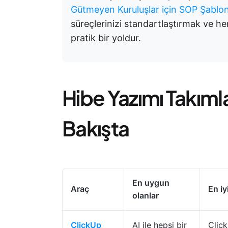
Gütmeyen Kuruluşlar için SOP Şablo
süreçlerinizi standartlaştırmak ve h
pratik bir yoldur.
Hibe Yazımı Takımlar
Bakışta
En uygun
Araç
En iy
olanlar
ClickUp
AI ile hepsi bir
Click