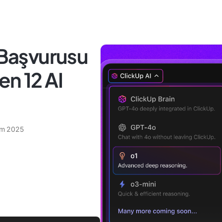
e Başvurusu
en 12 AI
ım 2025