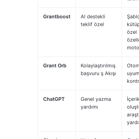
Grantboost
AI destekli
Şabl
teklif özel
kütü
özel
özell
moto
Grant Orb
Kolaylaştırılmış
Otom
başvuru ş Akışı
uyum
kont
ChatGPT
Genel yazma
İçeri
yardımı
oluş
araş
yard