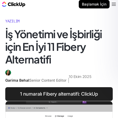
ClickUp Blog
Başlamak İçin
Ope
YAZILIM
İş Yönetimi ve İşbirliği
için En İyi 11 Fibery
Alternatifi
10 Ekim 2025
Garima Behal
Senior Content Editor
1 numaralı Fibery alternatifi: ClickUp