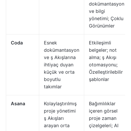
dokümantasyon
ve bilgi
yönetimi; Çoklu
Görünümler
Coda
Esnek
Etkileşimli
dokümantasyon
belgeler; not
ve ş Akışlarına
alma; ş Akışı
ihtiyaç duyan
otomasyonu;
küçük ve orta
Özelleştirilebilir
boyutlu
şablonlar
takımlar
Asana
Kolaylaştırılmış
Bağımlılıklar
proje yönetimi
içeren görsel
ş Akışları
proje zaman
arayan orta
çizelgeleri; AI