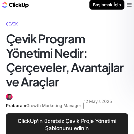
ClickUp Blog
Başlamak İçin
Ope
ÇEVIK
Çevik Program
Yönetimi Nedir:
Çerçeveler, Avantajlar
ve Araçlar
12 Mayıs 2025
Praburam
Growth Marketing Manager
ClickUp'ın ücretsiz Çevik Proje Yönetimi
Şablonunu edinin