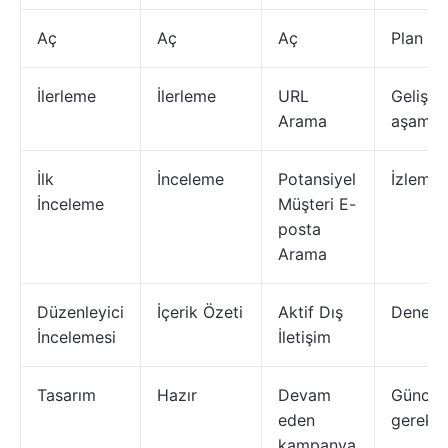
Aç
Aç
Aç
Plan
İlerleme
İlerleme
URL
Gelişti
Arama
aşamas
İlk
İnceleme
Potansiyel
İzleme
İnceleme
Müşteri E-
posta
Arama
Düzenleyici
İçerik Özeti
Aktif Dış
Deneti
İncelemesi
İletişim
Tasarım
Hazır
Devam
Güncel
eden
gerekli
kampanya