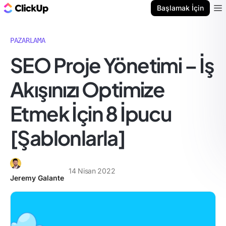
ClickUp Blog
Başlamak İçin
Ope
PAZARLAMA
SEO Proje Yönetimi – İş
Akışınızı Optimize
Etmek İçin 8 İpucu
[Şablonlarla]
14 Nisan 2022
Jeremy Galante