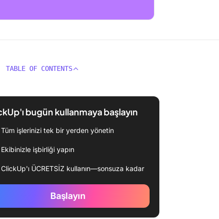
TABLE OF CONTENTS
ckUp'ı bugün kullanmaya başlayın
Tüm işlerinizi tek bir yerden yönetin
Ekibinizle işbirliği yapın
ClickUp'ı ÜCRETSİZ kullanın—sonsuza kadar
Başlayın