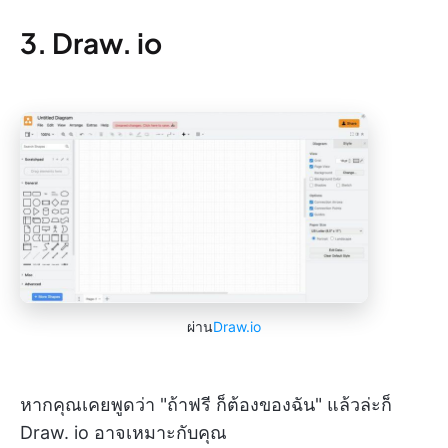
3. Draw. io
ผ่าน
Draw.io
หากคุณเคยพูดว่า "ถ้าฟรี ก็ต้องของฉัน" แล้วล่ะก็
Draw. io อาจเหมาะกับคุณ