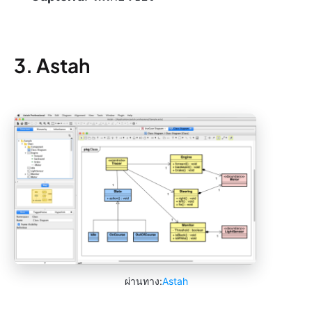
3. Astah
ผ่านทาง:
Astah