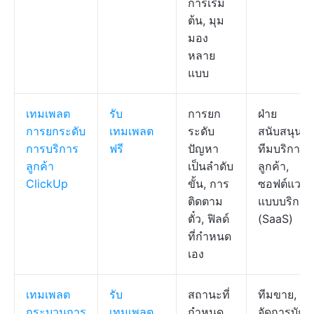
การเริ่ม
ต้น, มุม
มอง
หลาย
แบบ
เทมเพลต
รับ
การยก
ฝ่าย
การยกระดับ
เทมเพลต
ระดับ
สนับสนุน,
การบริการ
ฟรี
ปัญหา
ทีมบริการ
ลูกค้า
เป็นลำดับ
ลูกค้า,
ClickUp
ขั้น, การ
ซอฟต์แวร์
ติดตาม
แบบบริการ
ตั๋ว, ฟิลด์
(SaaS)
ที่กำหนด
เอง
เทมเพลต
รับ
สถานะที่
ทีมขาย, ผู้
กระบวนการ
เทมเพลต
กำหนด
จัดการบัญช