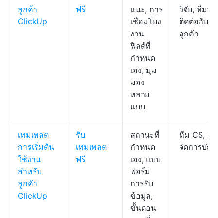
ลูกค้า
ฟรี
แนะ, การ
วิจัย, ทีมที่
ClickUp
เชื่อมโยง
ติดต่อกับ
งาน,
ลูกค้า
ฟิลด์ที่
กำหนด
เอง, มุม
มอง
หลาย
แบบ
เทมเพลต
รับ
สถานะที่
ทีม CS, ผู้
การเริ่มต้น
เทมเพลต
กำหนด
จัดการบัญช
ใช้งาน
ฟรี
เอง, แบบ
สำหรับ
ฟอร์ม
ลูกค้า
การรับ
ClickUp
ข้อมูล,
ขั้นตอน