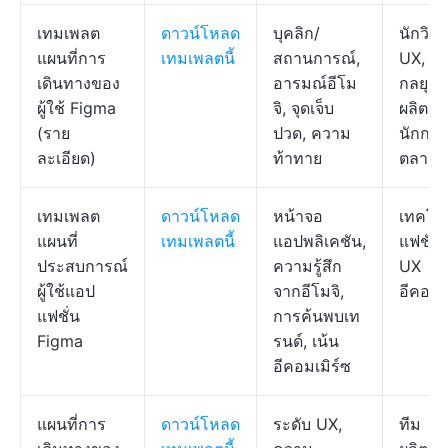
เทมเพลต
ดาวน์โหลด
บุคลิก/
นักวิจัย
แผนที่การ
เทมเพลตนี้
สถานการณ์,
UX, นั
เดินทางของ
อารมณ์อีโม
กลยุทธ
ผู้ใช้ Figma
จิ, จุดเจ็บ
ผลิตภั
(ราย
ปวด, ความ
นักการ
ละเอียด)
ท้าทาย
ตลาด
เทมเพลต
ดาวน์โหลด
หน้าจอ
เทคโน
แผนที่
เทมเพลตนี้
แอปพลิเคชัน,
แฟชั่น,
ประสบการณ์
ความรู้สึก
UX
ผู้ใช้แอป
จากอีโมจิ,
อีคอมเ
แฟชั่น
การค้นพบเท
Figma
รนด์, เน้น
อีคอมเมิร์ซ
แผนที่การ
ดาวน์โหลด
ระดับ UX,
ทีม