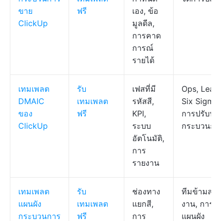
ขาย
ฟรี
เอง, ข้อ
ClickUp
มูลดีล,
การคาด
การณ์
รายได้
เทมเพลต
รับ
เฟสที่มี
Ops, Lean
DMAIC
เทมเพลต
รหัสสี,
Six Sigma,
ของ
ฟรี
KPI,
การปรับปรุ
ClickUp
ระบบ
กระบวนกา
อัตโนมัติ,
การ
รายงาน
เทมเพลต
รับ
ช่องทาง
ทีมข้ามสา
แผนผัง
เทมเพลต
แยกสี,
งาน, การท
กระบวนการ
ฟรี
การ
แผนผัง