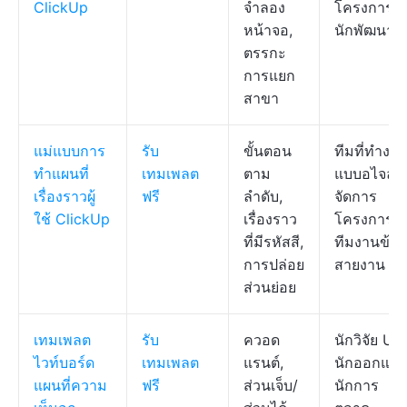
ClickUp
จำลอง
โครงการ,
หน้าจอ,
นักพัฒนา
ตรรกะ
การแยก
สาขา
แม่แบบการ
รับ
ขั้นตอน
ทีมที่ทำงา
ทำแผนที่
เทมเพลต
ตาม
แบบอไจล์, ผู
เรื่องราวผู้
ฟรี
ลำดับ,
จัดการ
ใช้ ClickUp
เรื่องราว
โครงการ,
ที่มีรหัสสี,
ทีมงานข้า
การปล่อย
สายงาน
ส่วนย่อย
เทมเพลต
รับ
ควอด
นักวิจัย UX,
ไวท์บอร์ด
เทมเพลต
แรนต์,
นักออกแบบ
แผนที่ความ
ฟรี
ส่วนเจ็บ/
นักการ