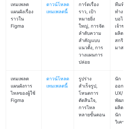
เทมเพลต
ดาวน์โหลด
การ์ดเรื่อง
ทีมที่
แผนผังเรื่อง
เทมเพลตนี้
ราว, เป้า
ทำงาน
ราวใน
หมายยิ่ง
บอไจล์
Figma
ใหญ่, การจัด
เจ้าขอ
ลำดับความ
ผลิตภั
สำคัญแบบ
สกริม
แนวตั้ง, การ
มาสเตอ
วางแผนการ
ปล่อย
เทมเพลต
ดาวน์โหลด
รูปร่าง
นัก
แผนผังการ
เทมเพลตนี้
สำเร็จรูป,
ออกแ
ไหลของผู้ใช้
โหนดการ
UX/UI,
Figma
ตัดสินใจ,
พัฒนา
การไหล
ผลิตภั
หลายขั้นตอน
นัก
วิเคราะ