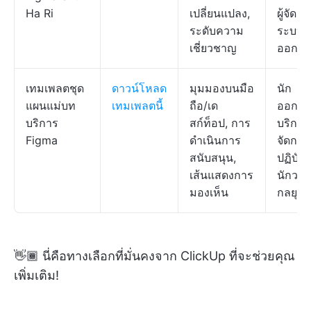
Ha Ri
เปลี่ยนแปลง,
ผู้จัดก
ระดับความ
ระบบ
เชี่ยวชาญ
ออกแ
เทมเพลตชุด
ดาวน์โหลด
มุมมองบนมือ
นัก
แผนแม่บท
เทมเพลตนี้
ถือ/เด
ออกแ
บริการ
สก์ท็อป, การ
บริการ, 
Figma
ดำเนินการ
จัดการ
สนับสนุน,
ปฏิบัติ
เส้นแสดงการ
นักวาง
มองเห็น
กลยุทธ
👋🏾 นี่คือทางเลือกที่มั่นคงจาก ClickUp ที่จะช่วยคุณ
เพิ่มเติม!