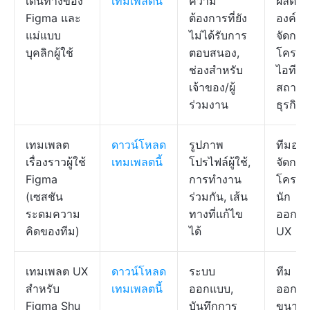
เดินทางของ
เทมเพลตนี้
ความ
ผลิตภั
Figma และ
ต้องการที่ยัง
องค์กร, 
แม่แบบ
ไม่ได้รับการ
จัดการ
บุคลิกผู้ใช้
ตอบสนอง,
โครงก
ช่องสำหรับ
ไอที,
เจ้าของ/ผู้
สถาปน
ร่วมงาน
ธุรกิจ
เทมเพลต
ดาวน์โหลด
รูปภาพ
ทีมอไจล์
เรื่องราวผู้ใช้
เทมเพลตนี้
โปรไฟล์ผู้ใช้,
จัดการ
Figma
การทำงาน
โครงก
(เซสชัน
ร่วมกัน, เส้น
นัก
ระดมความ
ทางที่แก้ไข
ออกแ
คิดของทีม)
ได้
UX
เทมเพลต UX
ดาวน์โหลด
ระบบ
ทีม
สำหรับ
เทมเพลตนี้
ออกแบบ,
ออกแ
Figma Shu
บันทึกการ
ขนาดใ