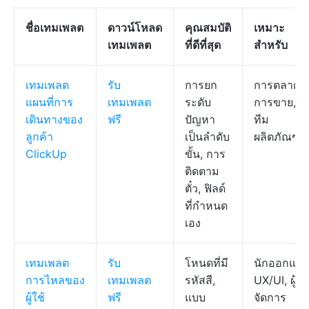
ชื่อเทมเพลต
ดาวน์โหลด
คุณสมบัติ
เหมาะ
เทมเพลต
ที่ดีที่สุด
สำหรับ
เทมเพลต
รับ
การยก
การตลาด,
แผนที่การ
เทมเพลต
ระดับ
การขาย,
เดินทางของ
ฟรี
ปัญหา
ทีม
ลูกค้า
เป็นลำดับ
ผลิตภัณฑ์
ClickUp
ขั้น, การ
ติดตาม
ตั๋ว, ฟิลด์
ที่กำหนด
เอง
เทมเพลต
รับ
โหนดที่มี
นักออกแบ
การไหลของ
เทมเพลต
รหัสสี,
UX/UI, ผู้
ผู้ใช้
ฟรี
แบบ
จัดการ