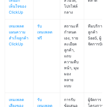
เห็นอก
ส่วนได้,
ตลาด
เห็นใจของ
โปรไฟล์
ClickUp
กลาง
เทมเพลต
รับ
สถานะที่
ทีมบริการ
แผนความ
เทมเพลต
กำหนด
ลูกค้า
สำเร็จลูกค้า
ฟรี
เอง, ราย
SaaS, ผู้
ClickUp
ละเอียด
จัดการบัญช
ลูกค้า,
แถบ
ความคืบ
หน้า, มุม
มอง
หลาย
แบบ
เทมเพลต
รับ
การรับ
ผู้จัดการ
เสียงของ
เทมเพลต
ข้อเสนอ
โครงการ,