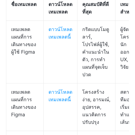
ชื่อเทมเพลต
ดาวน์โหลด
คุณสมบัติที่ดี
เหมาะ
เทมเพลต
ที่สุด
สำหรับ
เทมเพลต
ดาวน์โหลด
กริดแบบโมดู
ผู้จัดก
แผนที่การ
เทมเพลตนี้
ลาร์,
โครงก
เดินทางของ
โปรไฟล์ผู้ใช้,
นัก
ผู้ใช้ Figma
คำแนะนำใน
ออกแ
ตัว, การทำ
UX, นั
แผนที่จุดเจ็บ
วิจัย
ปวด
เทมเพลต
ดาวน์โหลด
โครงสร้าง
สตาร์ท
แผนที่การ
เทมเพลตนี้
ง่าย, อารมณ์,
ทีมอไจล์
เดินทางของ
อุปสรรค,
เริ่มต้
Figma
แนวคิดการ
ทำแผนท
ปรับปรุง
เส้นทา