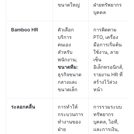
ขนาดใหญ่
ฝ่ายทรัพยากร
บุคคล
Bamboo HR
ตัวเลือก
การติดตาม
บริการ
PTO, เครื่อง
ตนเอง
มือการเริ่มต้น
สำหรับ
ใช้งาน, ลาย
พนักงาน;
เซ็น
ขนาดทีม:
อิเล็กทรอนิกส์,
ธุรกิจขนาด
รายงาน HR ที่
กลางและ
สร้างไว้ล่วง
ขนาดเล็ก
หน้า
ระลอกคลื่น
การทำให้
การรวมระบบ
กระบวนการ
ทรัพยากร
ทำงานของ
บุคคล, ไอที,
ฝ่าย
และการเงิน,