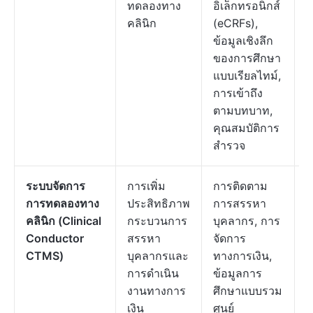
ทดลองทาง
อิเล็กทรอนิกส์
ค
คลินิก
(eCRFs),
ต
ข้อมูลเชิงลึก
ของการศึกษา
แบบเรียลไทม์,
การเข้าถึง
ตามบทบาท,
คุณสมบัติการ
สำรวจ
ระบบจัดการ
การเพิ่ม
การติดตาม
ร
การทดลองทาง
ประสิทธิภาพ
การสรรหา
ต
คลินิก (Clinical
กระบวนการ
บุคลากร, การ
ค
Conductor
สรรหา
จัดการ
ต
CTMS)
บุคลากรและ
ทางการเงิน,
การดำเนิน
ข้อมูลการ
งานทางการ
ศึกษาแบบรวม
เงิน
ศูนย์