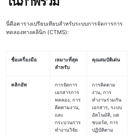
ในภาพรวม
นี่คือตารางเปรียบเทียบสำหรับระบบการจัดการการ
ทดลองทางคลินิก (CTMS):
ชื่อเครื่องมือ
เหมาะที่สุด
คุณสมบัติเด่น
ร
สำหรับ
คลิกอัพ
การจัดการ
การติดตาม
ฟ
เอกสารการ
งาน, การ
จ
ทดลอง, การ
ทำงานร่วมกัน
$
ติดตามงาน,
เอกสาร, ระบบ
ใ
และ
อัตโนมัติ, แด
เ
กระบวนการ
ชบอร์ด, การ
ธ
ทำงานวิจัย
ปฏิบัติตาม
$