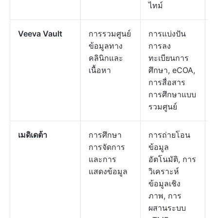
ไทม์
Veeva Vault
การรวมศูนย์
การแบ่งปัน
ร
ข้อมูลทาง
การลง
ต
คลินิกและ
ทะเบียนการ
ค
เนื้อหา
ศึกษา, eCOA,
ต
การสื่อสาร
การศึกษาแบบ
รวมศูนย์
เมดิเดต้า
การศึกษา
การถ่ายโอน
ร
การจัดการ
ข้อมูล
ต
และการ
อัตโนมัติ, การ
ค
แสดงข้อมูล
วิเคราะห์
ต
ข้อมูลเชิง
ภาพ, การ
ผสานระบบ