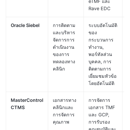
eTMF และ
Rave EDC
Oracle Siebel
การติดตาม
ระบบอัตโนมัติ
ร
และบริหาร
ของ
ต
จัดการการ
กระบวนการ
ค
ดำเนินงาน
ทำงาน,
ต
ของการ
พอร์ทัลส่วน
ทดลองทาง
บุคคล, การ
คลินิก
ติดตามการ
เยี่ยมชมหัวข้อ
โดยอัตโนมัติ
MasterControl
เอกสารทาง
การจัดการ
ร
CTMS
คลินิกและ
เอกสาร TMF
ต
การจัดการ
และ GCP,
ค
คุณภาพ
การรับรอง
ต
คุณสมบัติและ