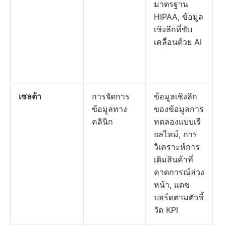
มาตรฐาน
ใ
HIPAA, ข้อมูล
เ
เชิงลึกที่ขับ
อ
เคลื่อนด้วย AI
ร
ต
ต
เซลต้า
การจัดการ
ข้อมูลเชิงลึก
ร
ข้อมูลทาง
ของข้อมูลการ
ต
คลินิก
ทดลองแบบเรี
ค
ยลไทม์, การ
ต
วิเคราะห์การ
เติมสินค้าที่
คาดการณ์ล่วง
หน้า, แดช
บอร์ดตามตัวชี้
วัด KPI