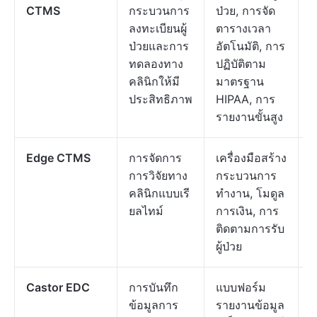
CTMS
กระบวนการ
ป่วย, การจัด
ต
ลงทะเบียนผู้
ตารางเวลา
ค
ป่วยและการ
อัตโนมัติ, การ
ต
ทดลองทาง
ปฏิบัติตาม
คลินิกให้มี
มาตรฐาน
ประสิทธิภาพ
HIPAA, การ
รายงานขั้นสูง
Edge CTMS
การจัดการ
เครื่องมือสร้าง
ร
การวิจัยทาง
กระบวนการ
ต
คลินิกแบบเรี
ทำงาน, โมดูล
ค
ยลไทม์
การเงิน, การ
ต
ติดตามการรับ
ผู้ป่วย
Castor EDC
การบันทึก
แบบฟอร์ม
ร
ข้อมูลการ
รายงานข้อมูล
ต