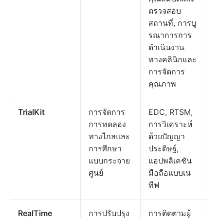
ตรวจสอบ
สถานที่, การบู
รณาการการ
ดำเนินงาน
ทางคลินิกและ
การจัดการ
คุณภาพ
TrialKit
การจัดการ
EDC, RTSM,
เ
การทดลอง
การวิเคราะห์
ที
ทางไกลและ
ด้วยปัญญา
$
การศึกษา
ประดิษฐ์,
ข
แบบกระจาย
แอปพลิเคชัน
ศูนย์
มือถือแบบเน
ทีฟ
RealTime
การปรับปรุง
การติดตามผู้
ร