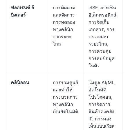
ฟลอเรนซ์ อี
การติดตาม
eISF, ลายเซ็น
ร
บิงเดอร์
และจัดการ
อิเล็กทรอนิกส์,
ต
การทดลอง
การจัดเก็บ
ค
ทางคลินิก
เอกสาร, การ
ต
จากระยะ
ตรวจสอบ
ไกล
ระยะไกล,
การควบคุม
การลบข้อมูล
ในตัว
คลินิออน
การรวมศูนย์
โมดูล AI/ML,
ร
และทำให้
อัตโนมัติ
ต
กระบวนการ
โปรโตคอล,
ค
ทางคลินิก
การจัดการ
ต
เป็นอัตโนมัติ
สินค้าคงคลัง
IP, การมอง
เห็นแบบเรียล