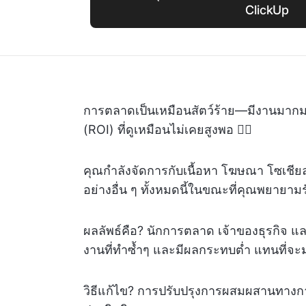
ClickUp
การตลาดเป็นเหมือนสัตว์ร้าย—มีงานมา
(ROI) ที่ดูเหมือนไม่เคยสูงพอ 😵‍💫
คุณกำลังจัดการกับเนื้อหา โฆษณา โซเชียล
อย่างอื่น ๆ ทั้งหมดนี้ในขณะที่คุณพยายาม
ผลลัพธ์คือ? นักการตลาด เจ้าของธุรกิจ แล
งานที่ทำซ้ำๆ และมีผลกระทบต่ำ แทนที่จะมุ่ง
วิธีแก้ไข? การปรับปรุงการผสมผสานทางก