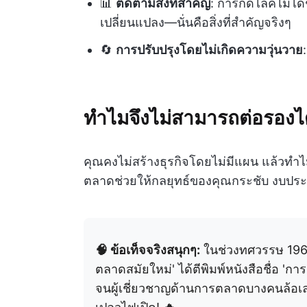
📊
ติดตามสิ่งที่สำคัญ
: การกดไลค์ไม่ได้
เปลี่ยนแปลง—นั่นคือสิ่งที่สำคัญจริงๆ
🔄
การปรับปรุงโดยไม่เกิดความวุ่นวาย
ทำไมจึงไม่สามารถต่อรองได
คุณคงไม่สร้างธุรกิจโดยไม่มีแผน แล้วท
ตลาดช่วยให้กลยุทธ์ของคุณกระชับ งบประ
🧠 ข้อเท็จจริงสนุกๆ:
ในช่วงทศวรรษ 1960 ฟ
ตลาดสมัยใหม่' ได้ตีพิมพ์หนังสือชื่อ 'ก
จนผู้เชี่ยวชาญด้านการตลาดบางคนล้อเล