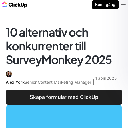
ClickUp-bloggen
Kom igång
Ope
10 alternativ och
konkurrenter till
SurveyMonkey 2025
11 april 2025
Alex York
Senior Content Marketing Manager
Skapa formulär med ClickUp