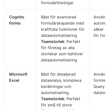
formulärlösningar
Cognito
Bäst för avancerad
Använd s
Forms
formulärskapande med
automati
kraftfulla funktioner för
säker da
dataautomatisering
för formu
Teamstorlek
: Perfekt
för företag av alla
storlekar som behöver
dataautomatisering
Microsoft
Bäst för detaljerad
Använd 
Excel
dataanalys, komplexa
formler 
beräkningar och
Query fö
automatisering
datamani
Teamstorlek
: Perfekt
för små till stora