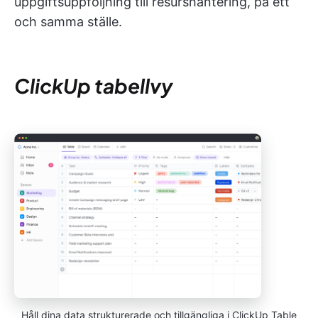
uppgiftsuppföljning till resurshantering, på ett
och samma ställe.
ClickUp tabellvy
Håll dina data strukturerade och tillgängliga i ClickUp Table