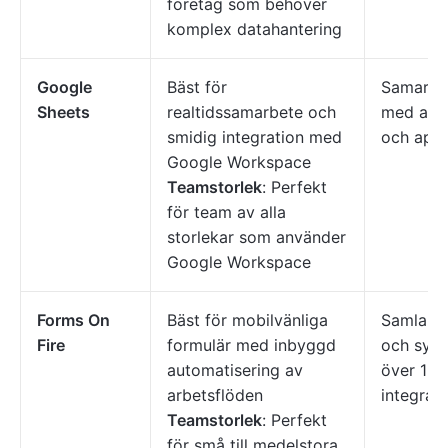
företag som behöver
komplex datahantering
Google
Bäst för
Samarbet
Sheets
realtidssamarbete och
med aut
smidig integration med
och appi
Google Workspace
Teamstorlek
: Perfekt
för team av alla
storlekar som använder
Google Workspace
Forms On
Bäst för mobilvänliga
Samla in 
Fire
formulär med inbyggd
och synk
automatisering av
över 150
arbetsflöden
integrati
Teamstorlek
: Perfekt
för små till medelstora