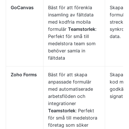
GoCanvas
Bäst för att förenkla
Skapa mo
insamling av fältdata
formulär
med kodfria mobila
streckko
formulär
Teamstorlek
:
synkronis
Perfekt för små till
data.
medelstora team som
behöver samla in
fältdata
Zoho Forms
Bäst för att skapa
Skapa fo
anpassade formulär
kod med 
med automatiserade
godkänn
arbetsflöden och
signatur
integrationer
Teamstorlek
: Perfekt
för små till medelstora
företag som söker