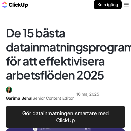
ClickUp-bloggen
Kom igång
Ope
De 15 bästa
datainmatningsprogr
för att effektivisera
arbetsflöden 2025
16 maj 2025
Garima Behal
Senior Content Editor
Gör datainmatningen smartare med
ClickUp