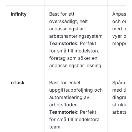
Infinity
Bäst för ett
Anpassa 
överskådligt, helt
och orga
anpassningsbart
med hjäl
arbetshanteringssystem
vyer och
Teamstorlek
: Perfekt
mappstru
för små till medelstora
företag som söker en
anpassningsbar lösning
nTask
Bäst för enkel
Spåra pr
uppgiftsuppföljning och
med tids
automatisering av
diagram
arbetsflöden
struktur
Teamstorlek
: Perfekt
arbetsfl
för små till medelstora
team