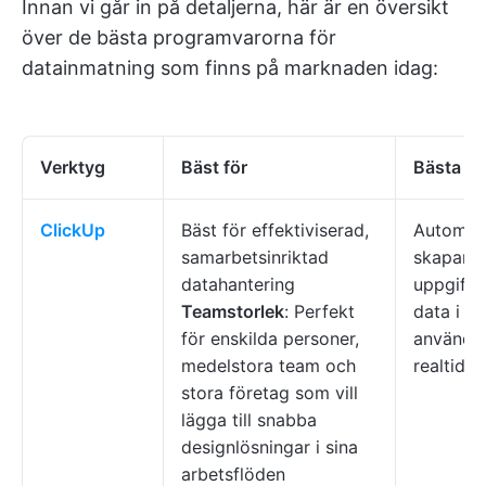
Innan vi går in på detaljerna, här är en översikt
över de bästa programvarorna för
datainmatning som finns på marknaden idag:
Verktyg
Bäst för
Bästa fu
ClickUp
Bäst för effektiviserad,
Automat
samarbetsinriktad
skapand
datahantering
uppgifte
Teamstorlek
: Perfekt
data i ta
för enskilda personer,
använd AI
medelstora team och
realtid.
stora företag som vill
lägga till snabba
designlösningar i sina
arbetsflöden