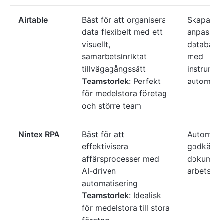
Airtable
Bäst för att organisera
Skapa
data flexibelt med ett
anpassn
visuellt,
databaser
samarbetsinriktat
med
tillvägagångssätt
instrume
Teamstorlek
: Perfekt
automati
för medelstora företag
och större team
Nintex RPA
Bäst för att
Automat
effektivisera
godkänn
affärsprocesser med
dokumen
AI-driven
arbetsfl
automatisering
Teamstorlek
: Idealisk
för medelstora till stora