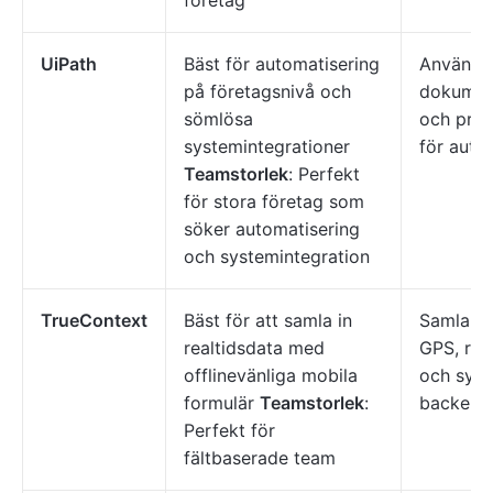
företag
UiPath
Bäst för automatisering
Använd i
på företagsnivå och
dokumen
sömlösa
och proc
systemintegrationer
för auto
Teamstorlek
: Perfekt
för stora företag som
söker automatisering
och systemintegration
TrueContext
Bäst för att samla in
Samla in
realtidsdata med
GPS, rös
offlinevänliga mobila
och synk
formulär
Teamstorlek
:
backend
Perfekt för
fältbaserade team