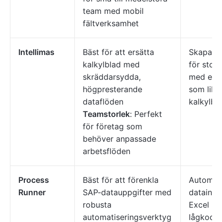
team med mobil
fältverksamhet
Intellimas
Bäst för att ersätta
Skapa ar
kalkylblad med
för stor
skräddarsydda,
med ett 
högpresterande
som likna
dataflöden
kalkylbla
Teamstorlek
: Perfekt
för företag som
behöver anpassade
arbetsflöden
Process
Bäst för att förenkla
Automat
Runner
SAP-datauppgifter med
datainma
robusta
Excel me
automatiseringsverktyg
lågkodsa