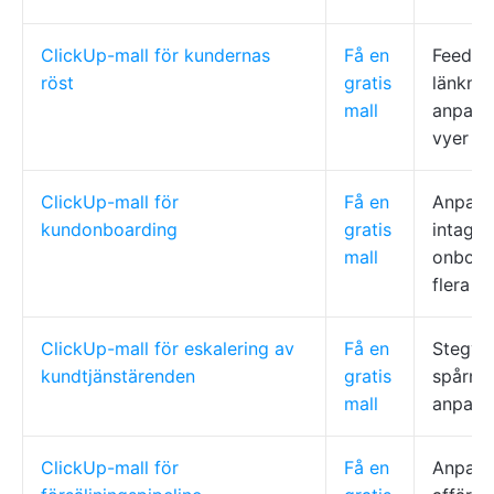
ClickUp-mall för kundernas
Få en
Feedba
röst
gratis
länknin
mall
anpassa
vyer
ClickUp-mall för
Få en
Anpassa
kundonboarding
gratis
intagsf
mall
onboard
flera v
ClickUp-mall för eskalering av
Få en
Stegvis
kundtjänstärenden
gratis
spårnin
mall
anpassa
ClickUp-mall för
Få en
Anpassa