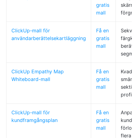
gratis
skärmm
mall
förgren
ClickUp-mall för
Få en
Sekvent
användarberättelsekartläggning
gratis
färgko
mall
berätte
segmen
ClickUp Empathy Map
Få en
Kvadran
Whiteboard-mall
gratis
smärta/
mall
sektion
profil
ClickUp-mall för
Få en
Anpassa
kundframgångsplan
gratis
kundinf
mall
förlopp
flera v