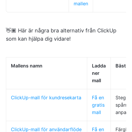
mallen
👋🏾 Här är några bra alternativ från ClickUp
som kan hjälpa dig vidare!
Mallens namn
Ladda
Bästa f
ner
mall
ClickUp-mall för kundresekarta
Få en
Stegvis
gratis
spårnin
mall
anpassa
ClickUp-mall för användarflöde
Få en
Färgko