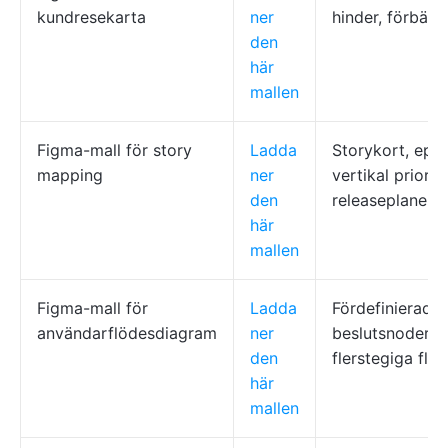
kundresekarta
ner
hinder, förbätt
den
här
mallen
Figma-mall för story
Ladda
Storykort, epis
mapping
ner
vertikal priorite
den
releaseplaneri
här
mallen
Figma-mall för
Ladda
Fördefinierade 
användarflödesdiagram
ner
beslutsnoder,
den
flerstegiga flö
här
mallen