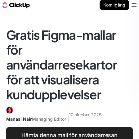
ClickUp-bloggen
Kom igång
Ope
Gratis Figma-mallar
för
användarresekartor
för att visualisera
kundupplevelser
10 oktober 2025
Manasi Nair
Managing Editor
Hämta denna mall för användarresan