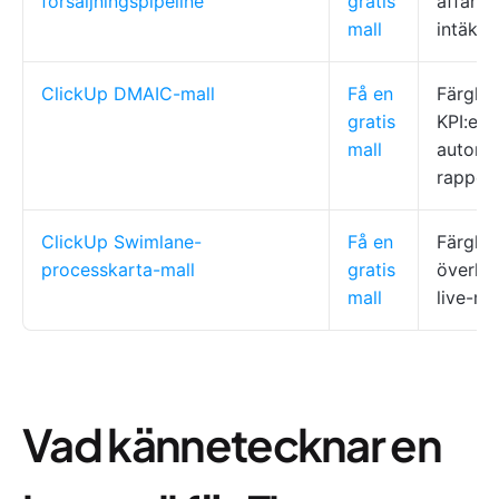
försäljningspipeline
gratis
affärsi
mall
intäkt
ClickUp DMAIC-mall
Få en
Färgko
gratis
KPI:er,
mall
automat
rapport
ClickUp Swimlane-
Få en
Färgko
processkarta-mall
gratis
överlä
mall
live-re
Vad kännetecknar en