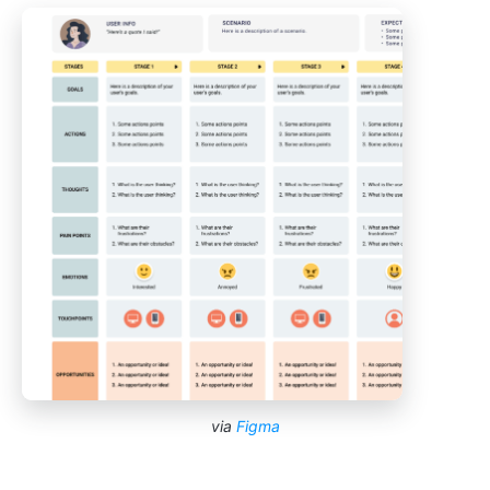
via
Figma