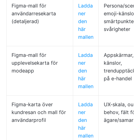
Figma-mall för
Ladda
Persona/scenar
användarresekarta
ner
emoji-känslor,
(detaljerad)
den
smärtpunkter,
här
svårigheter
mallen
Figma-mall för
Ladda
Appskärmar, em
upplevelsekarta för
ner
känslor,
modeapp
den
trendupptäckte
här
på e-handel
mallen
Figma-karta över
Ladda
UX-skala, oupp
kundresan och mall för
ner
behov, fält för
användarprofil
den
ägare/samarbe
här
mallen