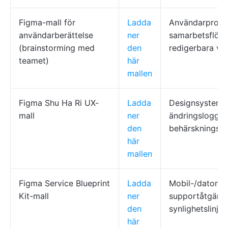
Figma-mall för
Ladda
Användarprofilb
användarberättelse
ner
samarbetsflöde
(brainstorming med
den
redigerbara vä
teamet)
här
mallen
Figma Shu Ha Ri UX-
Ladda
Designsystem,
mall
ner
ändringslogg,
den
behärskningsst
här
mallen
Figma Service Blueprint
Ladda
Mobil-/datorvy
Kit-mall
ner
supportåtgärde
den
synlighetslinjer
här