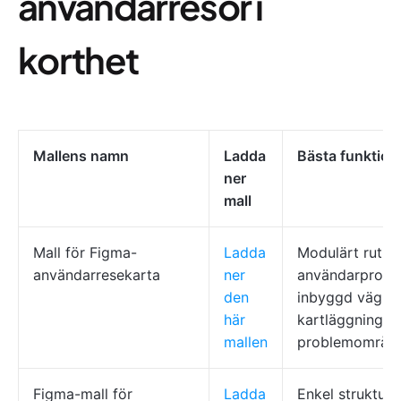
användarresor i
korthet
Mallens namn
Ladda
Bästa funktion
ner
mall
Mall för Figma-
Ladda
Modulärt rutnät
användarresekarta
ner
användarprofile
den
inbyggd vägled
här
kartläggning a
mallen
problemområd
Figma-mall för
Ladda
Enkel struktur, 