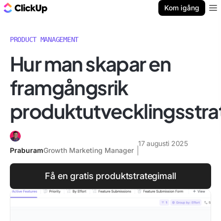
ClickUp-bloggen
Kom igång
Ope
PRODUCT MANAGEMENT
Hur man skapar en
framgångsrik
produktutvecklingsstra
17 augusti 2025
Praburam
Growth Marketing Manager
Få en gratis produktstrategimall