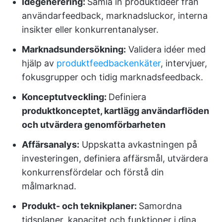
Idégenerering:
Samla in produktidéer från
användarfeedback, marknadsluckor, interna
insikter eller konkurrentanalyser.
Marknadsundersökning:
Validera idéer med
hjälp av
produktfeedbackenkäter
, intervjuer,
fokusgrupper och tidig marknadsfeedback.
Konceptutveckling:
Definiera
produktkonceptet, kartlägg användarflöden
och utvärdera genomförbarheten
Affärsanalys:
Uppskatta avkastningen på
investeringen, definiera affärsmål, utvärdera
konkurrensfördelar och förstå din
målmarknad.
Produkt- och teknikplaner:
Samordna
tidsplaner, kapacitet och funktioner i dina