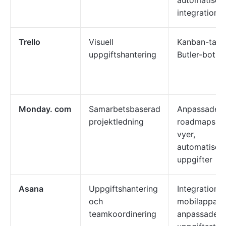
automatiseri
integrationer
Trello
Visuell
Kanban-tavlo
uppgiftshantering
Butler-bot, m
Monday. com
Samarbetsbaserad
Anpassade
projektledning
roadmaps, fl
vyer,
automatiseri
uppgifter
Asana
Uppgiftshantering
Integrationer
och
mobilappar,
teamkoordinering
anpassade