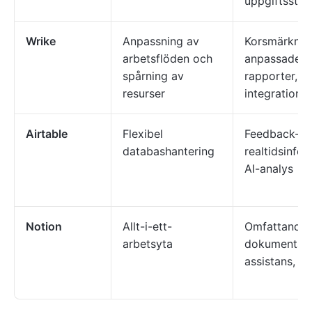
uppgiftsstat
Wrike
Anpassning av
Korsmärknin
arbetsflöden och
anpassade
spårning av
rapporter, ö
resurser
integrationer
Airtable
Flexibel
Feedback-sp
databashantering
realtidsinfor
AI-analys
Notion
Allt-i-ett-
Omfattande
arbetsyta
dokumentatio
assistans, ka