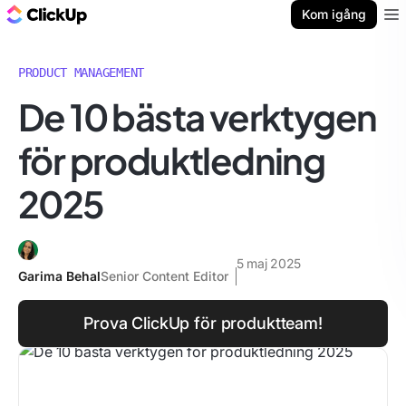
ClickUp-bloggen
Kom igång
Ope
PRODUCT MANAGEMENT
De 10 bästa verktygen
för produktledning
2025
5 maj 2025
Garima Behal
Senior Content Editor
Prova ClickUp för produktteam!