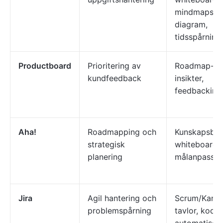
mindmaps, G
diagram,
tidsspårning,
Productboard
Prioritering av
Roadmap-vye
kundfeedback
insikter,
feedbackinte
Aha!
Roadmapping och
Kunskapsbas
strategisk
whiteboards
planering
målanpassni
Jira
Agil hantering och
Scrum/Kanb
problemspårning
tavlor, kodfri