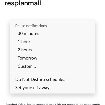
resplanmall
Använd ClickUps resplanerarmall för att planera en problemfri