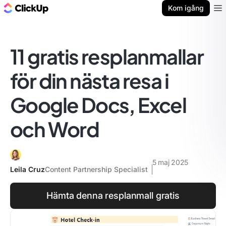
ClickUp-bloggen
Kom igång
Ope
11 gratis resplanmallar
för din nästa resa i
Google Docs, Excel
och Word
5 maj 2025
Leila Cruz
Content Partnership Specialist
Hämta denna resplanmall gratis