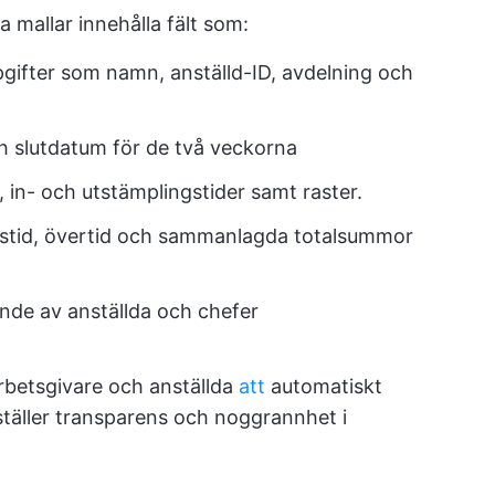
 mallar innehålla fält som:
ppgifter som namn, anställd-ID, avdelning och
ch slutdatum för de två veckorna
 in- och utstämplingstider samt raster.
etstid, övertid och sammanlagda totalsummor
de av anställda och chefer
arbetsgivare och anställda
att
automatiskt
rställer transparens och noggrannhet i