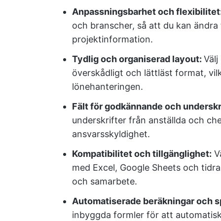
Anpassningsbarhet och flexibilitet
och branscher, så att du kan ändra f
projektinformation.
Tydlig och organiserad layout:
Välj
överskådligt och lättläst format, vil
lönehanteringen.
Fält för godkännande och underskri
underskrifter från anställda och ch
ansvarsskyldighet.
Kompatibilitet och tillgänglighet:
Vä
med Excel, Google Sheets och tidrap
och samarbete.
Automatiserade beräkningar och s
inbyggda formler för att automatiskt