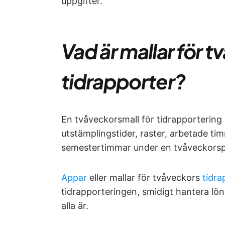
uppgifter.
Vad är mallar för 
tidrapporter?
En tvåveckorsmall för tidrapportering
utstämplingstider, raster, arbetade tim
semestertimmar under en tvåveckorsp
Appar
eller mallar för tvåveckors
tidra
tidrapporteringen, smidigt hantera lö
alla är.