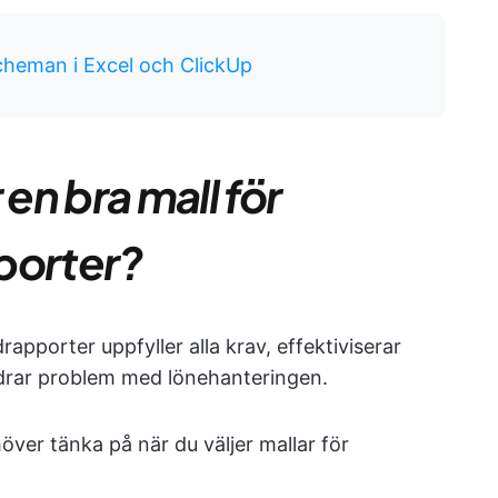
scheman i Excel och ClickUp
n bra mall för
porter?
rapporter uppfyller alla krav, effektiviserar
ndrar problem med lönehanteringen.
över tänka på när du väljer mallar för