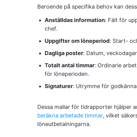
Beroende på specifika behov kan dessa
Anställdas information
: Fält för u
chef.
Uppgifter om löneperiod
: Start- o
Dagliga poster
: Datum, veckodagar,
Totalt antal timmar
: Ordinarie arb
för löneperioden.
Signaturer
: Utrymme för godkännan
Dessa mallar för tidrapporter hjälper 
beräkna arbetade timmar
, vilket säke
löneutbetalningarna.