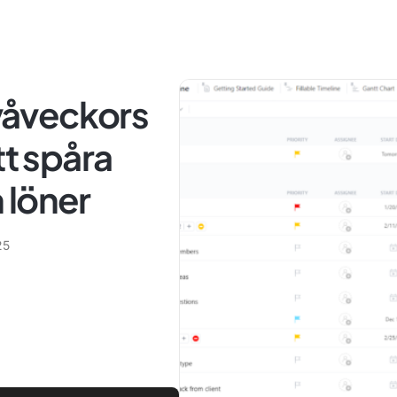
tvåveckors
tt spåra
 löner
25