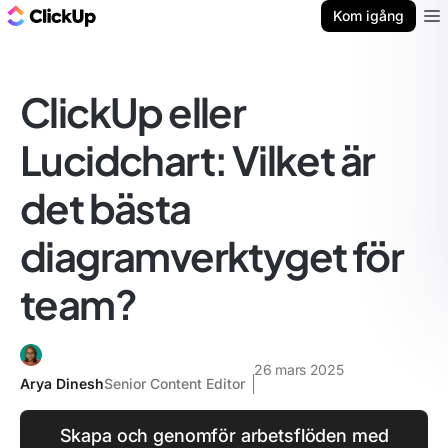
ClickUp-bloggen
Kom igång
Ope
ClickUp eller
Lucidchart: Vilket är
det bästa
diagramverktyget för
team?
26 mars 2025
Arya Dinesh
Senior Content Editor
Skapa och genomför arbetsflöden med