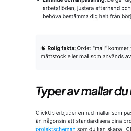
arbetsflöden, justera efterhand och 
behöva bestämma dig helt från bör
🧠
Rolig fakta:
Ordet "mall" kommer 
måttstock eller mall som används a
Typer av mallar du
ClickUp erbjuder en rad mallar som pass
än någonsin att standardisera dina proc
projektscheman
som du kan skapa i Cli