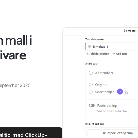
mall i
ivare
september 2025
lltid med ClickUp-