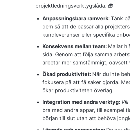
projektledningsverktygslåda. 🧰
Anpassningsbara ramverk:
Tänk på 
dem så att de passar alla projekter
kundleveranser eller specifika onbo
Konsekvens mellan team:
Mallar hj
sida. Genom att följa samma arbets
arbetar mer samstämmigt, oavsett 
Ökad produktivitet:
När du inte beh
fokusera på att få saker gjorda. Med 
ökar produktiviteten överlag.
Integration med andra verktyg:
Vil
bra med andra appar, till exempel tid
början till slut utan att behöva jong
Lärande och anpassning:
De ger di