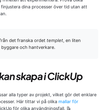
finjustera dina processer över tid utan att
jan.
från det franska ordet
templet
, en liten
v byggare och hantverkare.
 kan skapa i ClickUp
ar alla typer av projekt, vilket gör det enklare
esser. Här tittar vi på olika
mallar för
ckUp för olika användningsfall. 📝