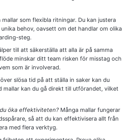
mallar som flexibla ritningar. Du kan justera
s unika behov, oavsett om det handlar om olika
arding-steg.
älper till att säkerställa att alla är på samma
flöde minskar ditt team risken för misstag och
vem som är involverad.
över slösa tid på att ställa in saker kan du
mallar kan du gå direkt till utförandet, vilket
l du öka effektiviteten?
Många mallar fungerar
sspårare, så att du kan effektivisera allt från
lera med flera verktyg.
g friheten att experimentera. Prova olika