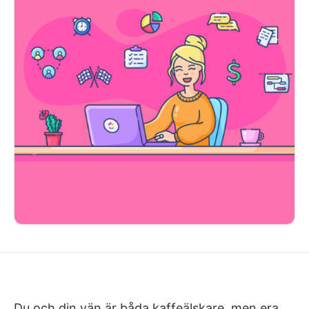
Du och din vän är båda kaffeälskare, men era