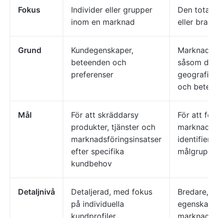
Fokus
Individer eller grupper
Den total
inom en marknad
eller bran
Grund
Kundegenskaper,
Marknadska
beteenden och
såsom dem
preferenser
geografi, 
och betee
Mål
För att skräddarsy
För att för
produkter, tjänster och
marknaden 
marknadsföringsinsatser
identifiera
efter specifika
målgruppe
kundbehov
Detaljnivå
Detaljerad, med fokus
Bredare, m
på individuella
egenskape
kundprofiler
marknadsn