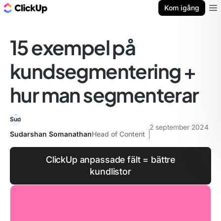
ClickUp-bloggen
Kom igång
Ope
15 exempel på
kundsegmentering +
hur man segmenterar
2 september 2024
Sudarshan Somanathan
Head of Content
ClickUp anpassade fält = bättre
kundlistor