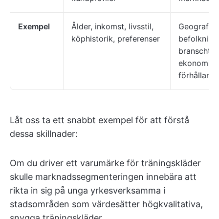
Exempel
Ålder, inkomst, livsstil,
Geografisk
köphistorik, preferenser
befolkning
branschtre
ekonomisk
förhålland
Låt oss ta ett snabbt exempel för att förstå
dessa skillnader:
Om du driver ett varumärke för träningskläder
skulle marknadssegmenteringen innebära att
rikta in sig på unga yrkesverksamma i
stadsområden som värdesätter högkvalitativa,
snygga träningskläder.