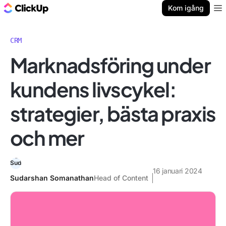
ClickUp-bloggen
Kom igång
Ope
CRM
Marknadsföring under
kundens livscykel:
strategier, bästa praxis
och mer
16 januari 2024
Sudarshan Somanathan
Head of Content