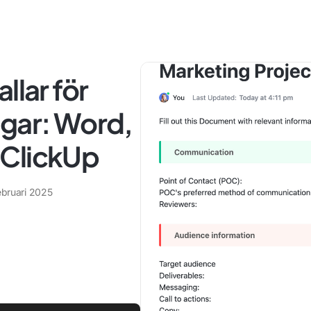
llar för
ngar: Word,
 ClickUp
ebruari 2025