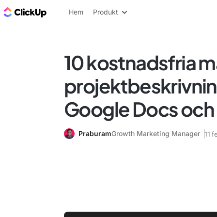
ClickUp-bloggen
Hem
Produkt
10 kostnadsfria ma
projektbeskrivni
Google Docs och
Praburam
Growth Marketing Manager
11 f