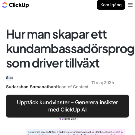
ClickUp-bloggen
Kom igång
Ope
Hur man skapar ett
kundambassadörspro
som driver tillväxt
11 maj 2025
Sudarshan Somanathan
Head of Content
Upptäck kundvinster – Generera insikter
med ClickUp AI