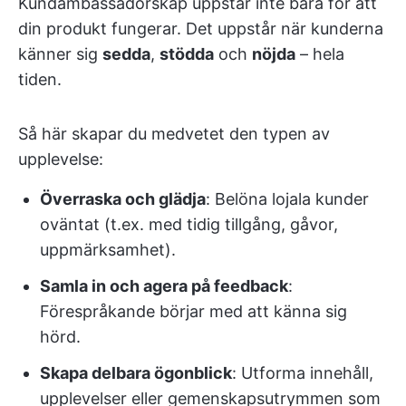
Kundambassadörskap uppstår inte bara för att
din produkt fungerar. Det uppstår när kunderna
känner sig
sedda
,
stödda
och
nöjda
– hela
tiden.
Så här skapar du medvetet den typen av
upplevelse:
Överraska och glädja
: Belöna lojala kunder
oväntat (t.ex. med tidig tillgång, gåvor,
uppmärksamhet).
Samla in och agera på feedback
:
Förespråkande börjar med att känna sig
hörd.
Skapa delbara ögonblick
: Utforma innehåll,
upplevelser eller gemenskapsutrymmen som