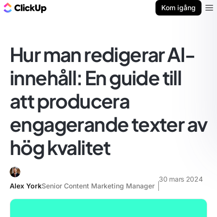
ClickUp-bloggen
Kom igång
Ope
Hur man redigerar AI-
innehåll: En guide till
att producera
engagerande texter av
hög kvalitet
30 mars 2024
Alex York
Senior Content Marketing Manager