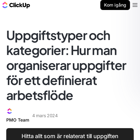
ClickUp-bloggen
Kom igång
Ope
Uppgiftstyper och
kategorier: Hur man
organiserar uppgifter
för ett definierat
arbetsflöde
4 mars 2024
PMO Team
Hitta allt som är relaterat till uppgiften