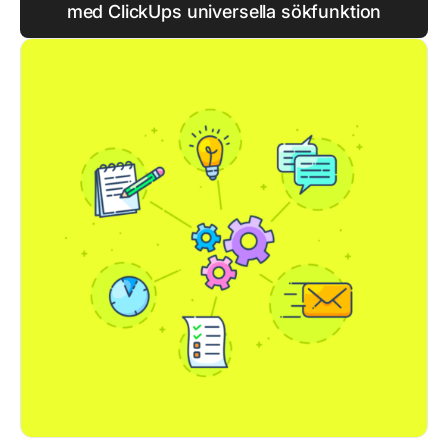
med ClickUps universella sökfunktion