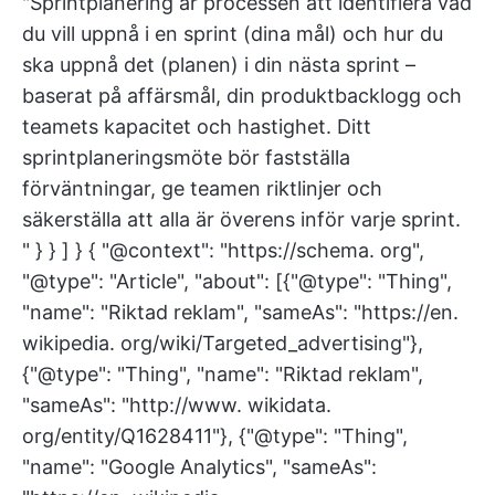
"Sprintplanering är processen att identifiera vad
du vill uppnå i en sprint (dina mål) och hur du
ska uppnå det (planen) i din nästa sprint –
baserat på affärsmål, din produktbacklogg och
teamets kapacitet och hastighet. Ditt
sprintplaneringsmöte bör fastställa
förväntningar, ge teamen riktlinjer och
säkerställa att alla är överens inför varje sprint.
" } } ] } { "@context": "https://schema. org",
"@type": "Article", "about": [{"@type": "Thing",
"name": "Riktad reklam", "sameAs": "https://en.
wikipedia. org/wiki/Targeted_advertising"},
{"@type": "Thing", "name": "Riktad reklam",
"sameAs": "http://www. wikidata.
org/entity/Q1628411"}, {"@type": "Thing",
"name": "Google Analytics", "sameAs":