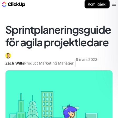
ClickUp-bloggen
Kom igång
Ope
Sprintplaneringsguide
för agila projektledare
8 mars 2023
Zach Wills
Product Marketing Manager