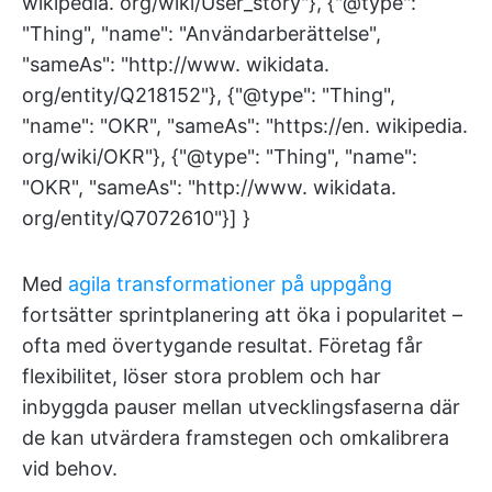
wikipedia. org/wiki/User_story"}, {"@type":
"Thing", "name": "Användarberättelse",
"sameAs": "http://www. wikidata.
org/entity/Q218152"}, {"@type": "Thing",
"name": "OKR", "sameAs": "https://en. wikipedia.
org/wiki/OKR"}, {"@type": "Thing", "name":
"OKR", "sameAs": "http://www. wikidata.
org/entity/Q7072610"}] }
Med
agila transformationer på uppgång
fortsätter sprintplanering att öka i popularitet –
ofta med övertygande resultat. Företag får
flexibilitet, löser stora problem och har
inbyggda pauser mellan utvecklingsfaserna där
de kan utvärdera framstegen och omkalibrera
vid behov.