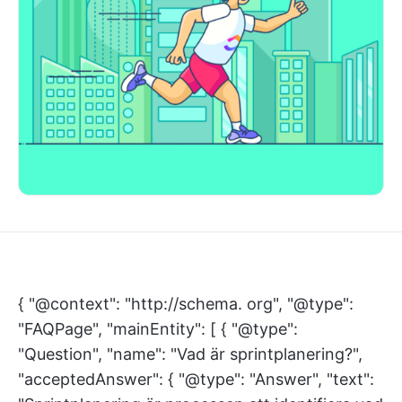
{ "@context": "http://schema. org", "@type":
"FAQPage", "mainEntity": [ { "@type":
"Question", "name": "Vad är sprintplanering?",
"acceptedAnswer": { "@type": "Answer", "text":