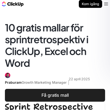
ClickUp-bloggen
Kom igång
Ope
10 gratis mallar för
sprintretrospektiv i
ClickUp, Excel och
Word
22 april 2025
Praburam
Growth Marketing Manager
Få gratis mall