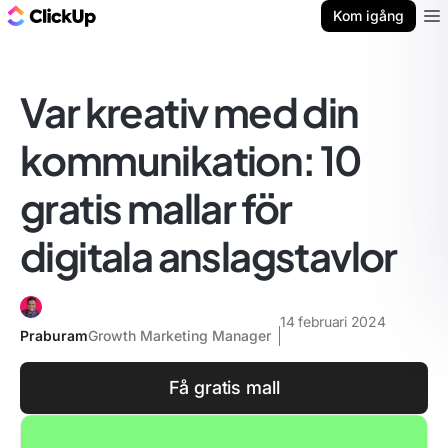
ClickUp-bloggen
Kom igång
Ope
Var kreativ med din
kommunikation: 10
gratis mallar för
digitala anslagstavlor
14 februari 2024
Praburam
Growth Marketing Manager
Få gratis mall