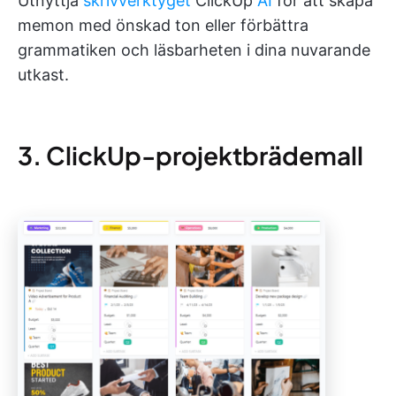
Utnyttja
skrivverktyget
ClickUp
AI
för att skapa
memon med önskad ton eller förbättra
grammatiken och läsbarheten i dina nuvarande
utkast.
3. ClickUp-projektbrädemall