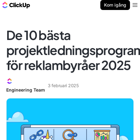
ClickUp-bloggen
Kom igång
Ope
De 10 bästa
projektledningsprogr
för reklambyråer 2025
3 februari 2025
Engineering Team