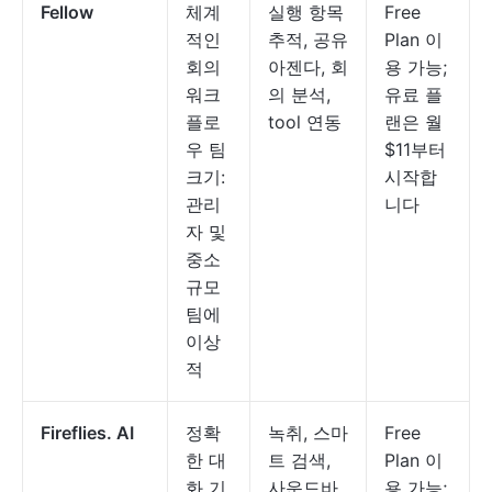
Fellow
체계
실행 항목
Free
적인
추적, 공유
Plan 이
회의
아젠다, 회
용 가능;
워크
의 분석,
유료 플
플로
tool 연동
랜은 월
우 팀
$11부터
크기:
시작합
관리
니다
자 및
중소
규모
팀에
이상
적
Fireflies. AI
정확
녹취, 스마
Free
한 대
트 검색,
Plan 이
화 기
사운드바
용 가능;