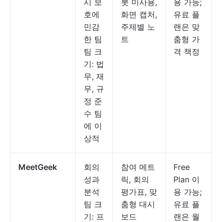
시 보
봇 미사용,
용 가능;
호에
화면 캡처,
유료 플
민감
주제별 노
랜은 맞
한 팀
트
춤형 가
팀 크
격 책정
기: 법
무, 재
무, 규
정 준
수 팀
에 이
상적
MeetGeek
회의
참여 메트
Free
성과
릭, 회의
Plan 이
분석
평가표, 맞
용 가능;
팀 크
춤형 대시
유료 플
기: 프
보드
랜은 월