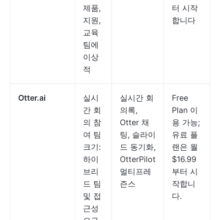
제품,
터 시작
지원,
합니다
교육
팀에
이상
적
Otter.ai
실시
실시간 회
Free
간 회
의록,
Plan 이
의 참
Otter 채
용 가능;
여 팀
팅, 슬라이
유료 플
크기:
드 동기화,
랜은 월
하이
OtterPilot
$16.99
브리
멀티프레
부터 시
드 팀
즌스
작합니
및 접
다.
근성