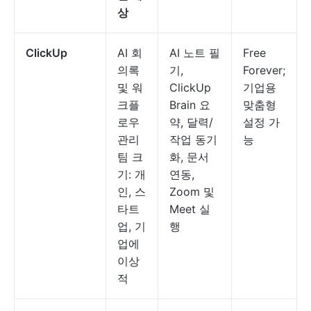
상
ClickUp
AI 회
AI 노트 필
Free
의록
기,
Forever;
및 워
ClickUp
기업용
크플
Brain 요
맞춤형
로우
약, 달력/
설정 가
관리
작업 동기
능
팀 크
화, 문서
기: 개
연동,
인, 스
Zoom 및
타트
Meet 실
업, 기
행
업에
이상
적