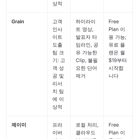
상적
Grain
고객
하이라이
Free
인사
트 영상,
Plan 이
이트
발표자 타
용 가능;
도출
임라인, 공
유료 플
팀 크
유 가능한
랜은 월
기: 고
Clip, 불필
$19부터
객 성
요한 단어
시작합
공 및
제거
니다
리서
치 팀
에 이
상적
제이미
프라
로컬 처리,
Free
이버
클라우드
Plan 이