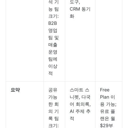
석 기
도구,
능 팀
CRM 동기
크기:
화
B2B
영업
팀 및
매출
운영
팀에
이상
적
요약
공유
스마트 스
Free
가능
니펫, 다국
Plan 이
한 회
어 회의록,
용 가능;
의 기
AI 주제 추
유료 플
록 팀
적
랜은 월
크기:
$29부