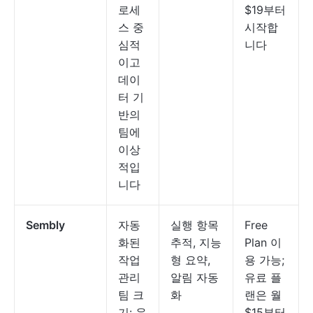
로세
$19부터
스 중
시작합
심적
니다
이고
데이
터 기
반의
팀에
이상
적입
니다
Sembly
자동
실행 항목
Free
화된
추적, 지능
Plan 이
작업
형 요약,
용 가능;
관리
알림 자동
유료 플
팀 크
화
랜은 월
기: 운
$15부터