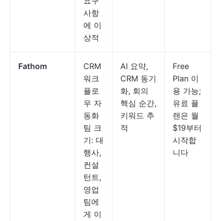
요구
사항
에 이
상적
Fathom
CRM
AI 요약,
Free
워크
CRM 동기
Plan 이
플로
화, 회의
용 가능;
우 자
핵심 순간,
유료 플
동화
키워드 추
랜은 월
팀 크
적
$19부터
기: 대
시작합
행사,
니다
컨설
턴트,
영업
팀에
게 이