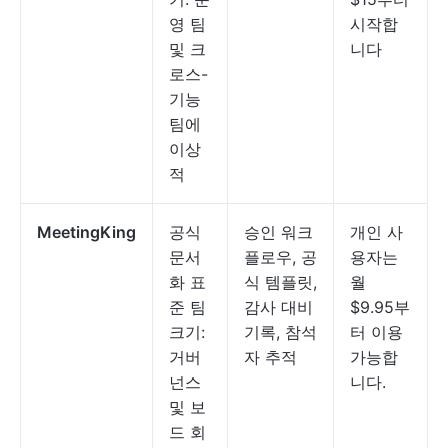
영 팀
시작합
및 크
니다
로스-
기능
팀에
이상
적
MeetingKing
공식
승인 워크
개인 사
문서
플로우, 공
용자는
화 표
식 템플릿,
월
준 팀
감사 대비
$9.95부
크기:
기록, 참석
터 이용
거버
자 추적
가능합
넌스
니다.
및 보
드 회