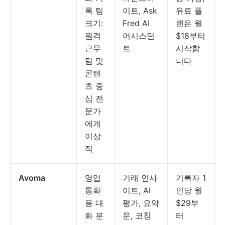
록 팀
이트, Ask
유료 플
크기:
Fred AI
랜은 월
원격
어시스턴
$18부터
근무
트
시작합
팀 및
니다
콘텐
츠 중
심 전
문가
에게
이상
적
Avoma
영업
거래 인사
기록자 1
통화
이트, AI
인당 월
용 대
평가, 요약
$29부
화 분
문, 코칭
터