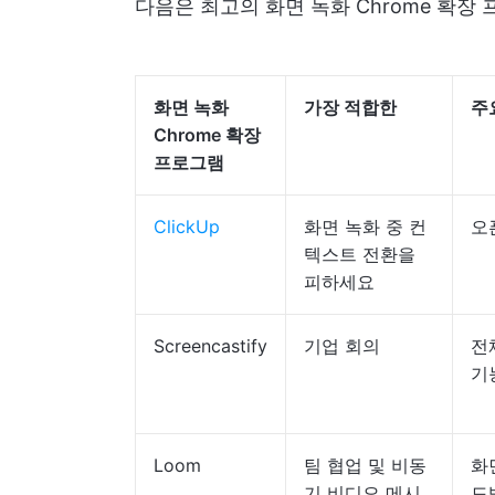
다음은 최고의 화면 녹화 Chrome 확장
화면 녹화
가장 적합한
주
Chrome 확장
프로그램
ClickUp
화면 녹화 중 컨
오
텍스트 전환을
피하세요
Screencastify
기업 회의
전
기
Loom
팀 협업 및 비동
화
기 비디오 메시
드