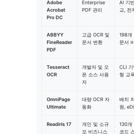
Adobe
Enterprise
AI 기
Acrobat
PDF 관리
교, 전
Pro DC
ABBYY
고급 OCR 및
198개
FineReader
문서 변환
문서 
PDF
Tesseract
개발자 및 오
CLI 
OCR
픈 소스 사용
형 교
자
OmniPage
대량 OCR 자
배치 처
Ultimate
동화
원, eD
Readiris 17
개인 및 소규
130개
모 비즈니스
코드 스