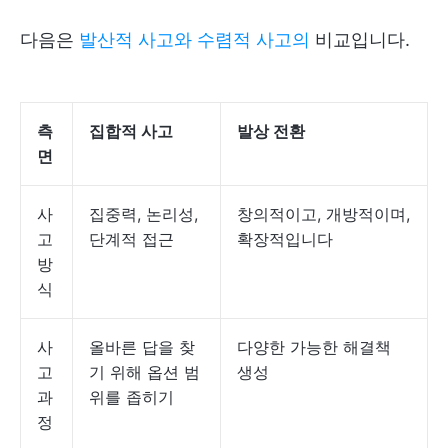
다음은
발산적 사고와 수렴적 사고의
비교입니다.
측
집합적 사고
발상 전환
면
사
집중력, 논리성,
창의적이고, 개방적이며,
고
단계적 접근
확장적입니다
방
식
사
올바른 답을 찾
다양한 가능한 해결책
고
기 위해 옵션 범
생성
과
위를 좁히기
정