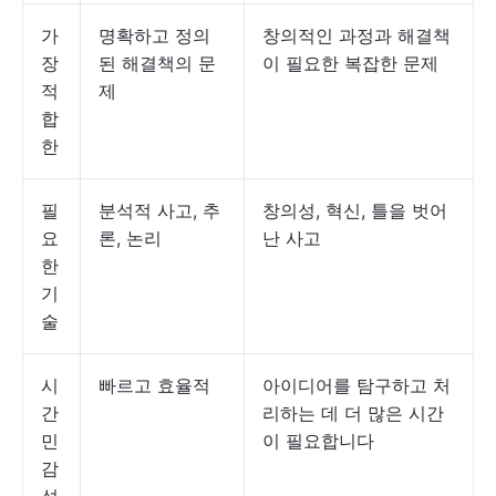
가
명확하고 정의
창의적인 과정과 해결책
장
된 해결책의 문
이 필요한 복잡한 문제
적
제
합
한
필
분석적 사고, 추
창의성, 혁신, 틀을 벗어
요
론, 논리
난 사고
한
기
술
시
빠르고 효율적
아이디어를 탐구하고 처
간
리하는 데 더 많은 시간
민
이 필요합니다
감