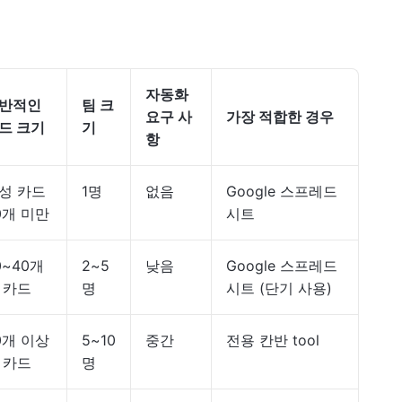
자동화
반적인
팀 크
요구 사
가장 적합한 경우
드 크기
기
항
성 카드
1명
없음
Google 스프레드
0개 미만
시트
0~40개
2~5
낮음
Google 스프레드
 카드
명
시트 (단기 사용)
0개 이상
5~10
중간
전용 칸반 tool
 카드
명