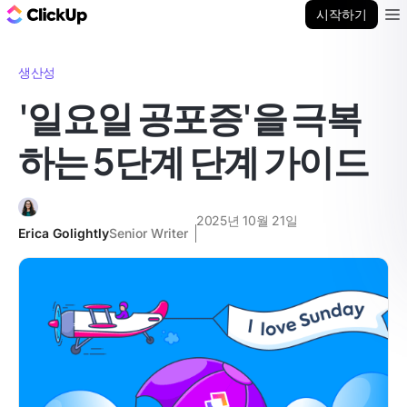
ClickUp 블로그
시작하기
Ope
생산성
'일요일 공포증'을 극복
하는 5단계 단계 가이드
2025년 10월 21일
Erica Golightly
Senior Writer