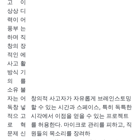
고
이
상상
디
력이
어
풍부
는
하며
직
창의
장
적인
에
사고
활
방식
기
의
를
소유
불
자는
어
창의적 사고자가 자유롭게 브레인스토밍
독창
넣
할 수 있는 시간과 스페이스, 특히 독특한
적으
고
시각에서 이점을 얻을 수 있는 프로젝트
로
혁
를 허용한다. 마이크로 관리를 피하고, 직
문제
신
원들의 목소리를 장려하