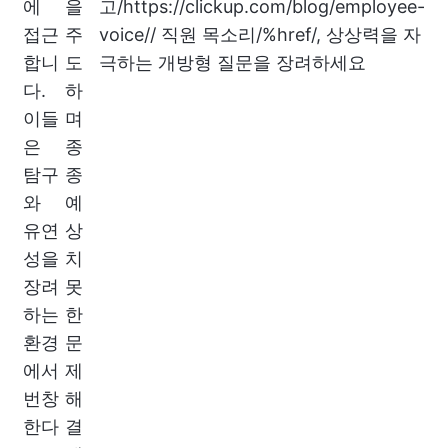
에
을
고/
https://clickup.com/blog/employee-
접근
주
voice//
직원 목소리/%href/, 상상력을 자
합니
도
극하는 개방형 질문을 장려하세요
다.
하
이들
며
은
종
탐구
종
와
예
유연
상
성을
치
장려
못
하는
한
환경
문
에서
제
번창
해
한다
결