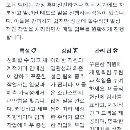
모든 팀에는 가장 흥미진진하거나 힘든 시기에도 차
분하고 일관된 태도로 일을 진행하는 직원이 있습니
다. 이들은 간과하기 쉽지만 성공에 필수적인 일상
적인 작업을 처리하면서 매일 업무를 원활하게 진행
합니다.
특성 📋
강점 🏋
관리 팁 🛠️
신뢰할 수 있고 체
이러한 직원의
꾸준한 직원에
계적이며 인내심
일관성과 의존
게 명확한 루틴
이 강하고 꾸준한
성은 팀의 중추
과 책임을 부여
작업자는 일상과
가 됩니다. 이들
하세요. 이들의
예측 가능성에서
은 소란스럽지
헌신에 감사를
편안함을 찾습니
않게 일을 완료
표하고, 체계적
다. 커밋하고 세부
됨에 따라 세심
인 피드백을 제
지향적이며 팀과
한 주의가 필요
공하며, 명확한
작업에 매우 충성
한 작업에 투입
기대치를 설정