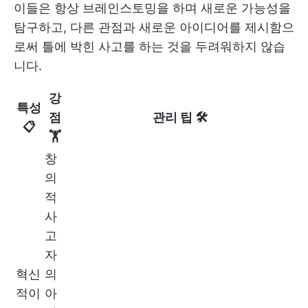
이들은 항상 브레인스토밍을 하며 새로운 가능성을
탐구하고, 다른 관점과 새로운 아이디어를 제시함으
로써 틀에 박힌 사고를 하는 것을 두려워하지 않습
니다.
강
특성
점
관리 팁 🛠️
📋
🏋
창
의
적
사
고
자
혁신
의
적이
아