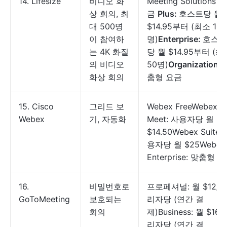
14. Lifesize
비디오 화
Meeting Solutions 요
상 회의, 최
금
Plus:
호스트당 월
대 500명
$14.95부터 (최소 10
이 참여하
명)
Enterprise:
호스트
는 4K 화질
당 월 $14.95부터 (최
의 비디오
50명)
Organization:
화상 회의
춤형 요금
15. Cisco
그리드 보
Webex FreeWebex
Webex
기, 자동화
Meet: 사용자당 월
$14.50Webex Suite:
용자당 월 $25Webex
Enterprise: 맞춤형 
16.
비밀번호로
프로페셔널: 월 $12/
GoToMeeting
보호되는
리자당 (연간 결
회의
제)Business: 월 $16/
리자당 (연간 결