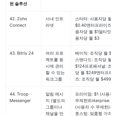
된 솔루션
42. Zoho
사내 인트
스타터: 사용자당 월
Connect
라넷
$0.40엔터프라이즈: 
용자당 월 $1얼티밋: 
용자당 월 $3
43. Bitrix 24
여러 프로
베이직: 조직당 월 $61
젝트를 동
스탠다드: 조직당 월
시에 관리
$124프로페셔널: 조직
할 수 있는
당 월 $249엔터프라
워크그룹
즈: 조직당 월 $499
44. Troop
알림 메시
프리미엄: $1 (사용자
Messenger
지 (별도의
무제한)Enterprise: $
그룹이나
(사용자 수 무제한)자
채널을 만
호스팅: 맞춤형 가격