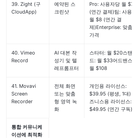
39. Zight (구
예약된 스
Pro: 사용자당 월 $7.9
CloudApp)
크린샷
(연간 결제)팀: 사용자
월 $8 (연간 결
제)Enterprise: 맞춤형
가격
40. Vimeo
AI 대본 작
스타터: 월 $20스탠다
Record
성기 및 텔
드: 월 $33어드밴스드
레프롬프터
월 $108
41. Movavi
전체 화면
개인용 라이선스:
Screen
또는 맞춤
$39.95 (평생, 1대) 비
Recorder
형 영역 녹
즈니스용 라이선스:
화
$49.95 (연간 구독)
통합 커뮤니케
이션에 최적화