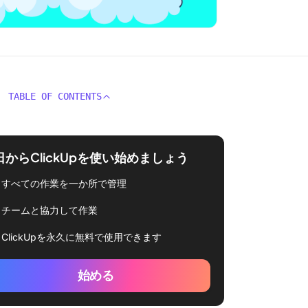
TABLE OF CONTENTS
日からClickUpを使い始めましょう
すべての作業を一か所で管理
チームと協力して作業
ClickUpを永久に無料で使用できます
始める