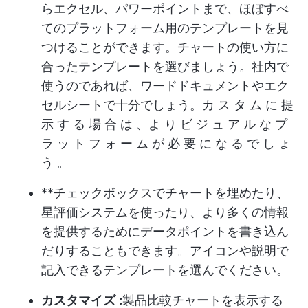
らエクセル、パワーポイントまで、ほぼすべ
てのプラットフォーム用のテンプレートを見
つけることができます。チャートの使い方に
合ったテンプレートを選びましょう。社内で
使うのであれば、ワードドキュメントやエク
セルシートで十分でしょう。カ ス タ ム に 提
示 す る 場 合 は 、よ り ビ ジ ュ ア ル な プ
ラ ッ ト フ ォ ー ム が 必 要 に な る で し ょ
う 。
**チェックボックスでチャートを埋めたり、
星評価システムを使ったり、より多くの情報
を提供するためにデータポイントを書き込ん
だりすることもできます。アイコンや説明で
記入できるテンプレートを選んでください。
カスタマイズ
:
製品比較チャートを表示する