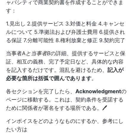
ャパシティで商業契約書を作成することができま
す：
1.見出し 2.提供サービス 3.対価と料金 4.キャンセ
ルについて 5.準拠法および弁護士費用 6.提供され
る保証 7.分離可能性 8.権利放棄と修正 9.契約完了
当事者A
と当事者B
の詳細、提供するサービスと保
証、相互の義務、完了予定日など、具体的な内容
を記入するだけです。混乱を避けるため、
記入が
必要な箇所は括弧で囲んであります
。
各セクションを完了したら、
Acknowledgment
の
ページに移動する。これは、契約条件を受諾する
ために関係者が署名をする場所である。🖊️
インボイスをどのようなものにするか、参考にし
たい方は