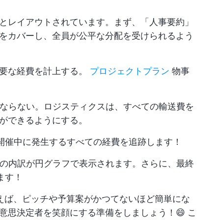
とレイアウトされています。まず、「人事要約」
をカバーし、全員が公平な分配を受けられるよう
必要な経費を計上する。
プロジェクトプラン
物事
てはならない。ロジスティクスは、すべての輸送費を
ができるようにする。
ト開催中に発生するすべての経費を追跡します！
予算の内訳が円グラフで表示されます。さらに、最終
ります！
を使えば、ピッチや予算案がかつてないほど簡単にな
意思決定者を笑顔にする準備をしましょう！😄
こ