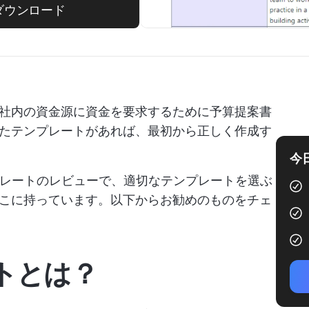
ダウンロード
社内の資金源に資金を要求するために予算提案書
たテンプレートがあれば、最初から正しく作成す
今
プレートのレビューで、適切なテンプレートを選ぶ
こに持っています。以下からお勧めのものをチェ
トとは？