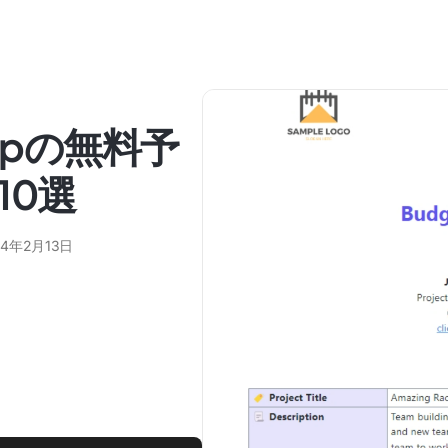
Upの無料予
10選
24年2月13日