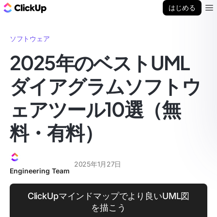
ClickUp ブログ
はじめる
Ope
ソフトウェア
2025年のベストUML
ダイアグラムソフトウ
ェアツール10選（無
料・有料）
2025年1月27日
Engineering Team
ClickUpマインドマップでより良いUML図
を描こう