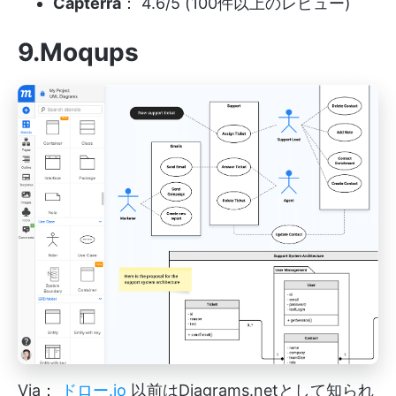
Capterra
： 4.6/5 (100件以上のレビュー)
9.Moqups
Via：
ドロー.io
以前はDiagrams.netとして知られ