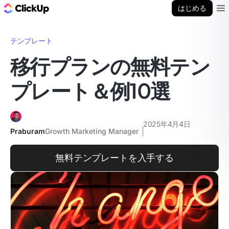
ClickUp ブログ
はじめる
Ope
テンプレート
移行プランの無料テン
プレート＆例10選
2025年4月4日
Praburam
Growth Marketing Manager
無料テンプレートを入手する