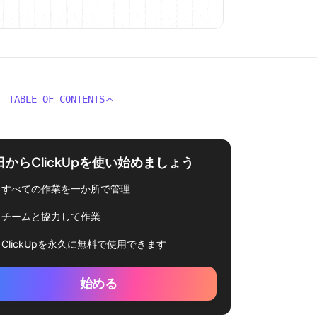
TABLE OF CONTENTS
日からClickUpを使い始めましょう
すべての作業を一か所で管理
チームと協力して作業
ClickUpを永久に無料で使用できます
始める