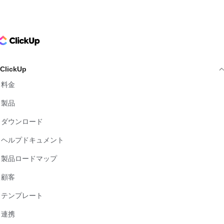
ClickUp Logo
ClickUp
料金
製品
ダウンロード
ヘルプドキュメント
製品ロードマップ
顧客
テンプレート
連携