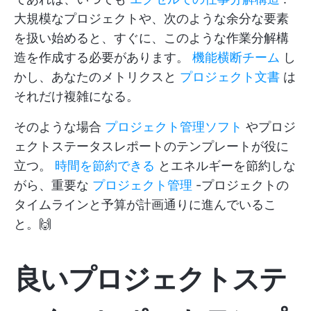
大規模なプロジェクトや、次のような余分な要素
を扱い始めると、すぐに、このような作業分解構
造を作成する必要があります。
機能横断チーム
し
かし、あなたのメトリクスと
プロジェクト文書
は
それだけ複雑になる。
そのような場合
プロジェクト管理ソフト
やプロジ
ェクトステータスレポートのテンプレートが役に
立つ。
時間を節約できる
とエネルギーを節約しな
がら、重要な
プロジェクト管理
-プロジェクトの
タイムラインと予算が計画通りに進んでいるこ
と。🙌
良いプロジェクトステ