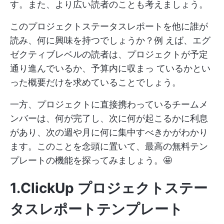
す。また、より広い読者のことも考えましょう。
このプロジェクトステータスレポートを他に誰が
読み、何に興味を持つでしょうか？例 えば、エグ
ゼクティブレベルの読者は、プロジェクトが予定
通り進んでいるか、予算内に収まっ ているかとい
った概要だけを求めていることでしょう。
一方、プロジェクトに直接携わっているチームメ
ンバーは、何が完了し、次に何が起こるかに利息
があり、次の週や月に何に集中すべきかがわかり
ます。このことを念頭に置いて、最高の無料テン
プレートの機能を探ってみましょう。🤩
1.ClickUp プロジェクトステー
タスレポートテンプレート