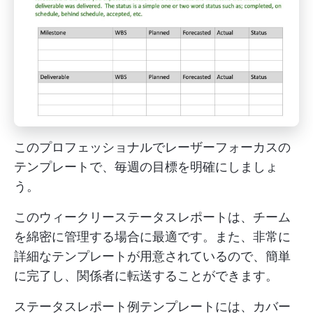
このプロフェッショナルでレーザーフォーカスの
テンプレートで、毎週の目標を明確にしましょ
う。
このウィークリーステータスレポートは、チーム
を綿密に管理する場合に最適です。また、非常に
詳細なテンプレートが用意されているので、簡単
に完了し、関係者に転送することができます。
ステータスレポート例テンプレートには、カバー