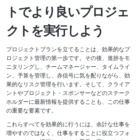
トでより良いプロジェ
クトを実行しよう
プロジェクトプランを立てることは、効果的なプ
ロジェクト管理の第一歩です。その後、進捗をモ
ニタリングし、チームマネージャー、タイムライ
ン、予算を管理し、赤信号に気を配りながら、効
果的なリスク管理を行います。そして、クライア
ントやプロジェクト・スポンサーなどのステーク
ホルダーに最新情報を提供することも、この仕事
の重要な要素です。
これらすべてを効果的に行うには、余計な仕事を
増やすのではなく、仕事をすることに役立つフォ