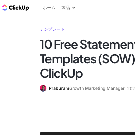
ClickUp ブログ
ホーム
製品
テンプレート
10 Free Statemen
Templates (SOW)
ClickUp
Praburam
Growth Marketing Manager
20