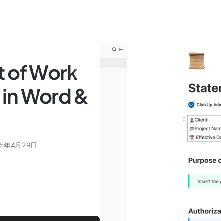
t of Work
 in Word &
25年4月29日